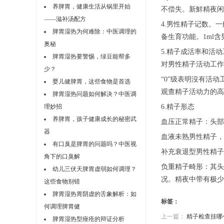
养脾胃，健康生活从锅里开始
不偿失。新鮮精夜闲
——滋补汤配方
4.男性精子记数。一
脾胃湿热为何难除：中医调理的
备生育功能。1ml
奥秘
5.精子成活率和活
脾胃湿热要警惕，绿豆能帮多
对男性精子活动工作
少？
“0”级表明沒有活动
婴儿健脾胃，这些食物是首选
观查精子活动力的高
脾胃湿热问题如何解决？中医调
理妙招
6.精子形态
养脾胃，孩子健康成长的秘密武
血压正常精子：头部
器
血液未熟男性精子，
有口臭是脾胃的问题吗？中医视
补充衰退型男性精子
角下的口臭解
负重精子畸形：其头
幼儿三伏天脾胃虚弱如何调理？
况。精夜中带有极少
这些食物别错
脾胃湿热胃阴虚的舌象解析：如
标签：
何调理脾胃健
上一篇：
精子检查挂哪
脾胃湿热型痤疮的辩证分析