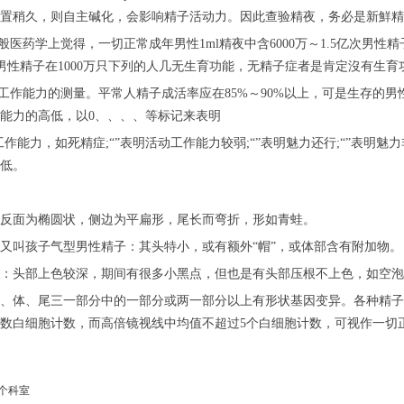
置稍久，则自主碱化，会影响精子活动力。因此查验精夜，务必是新鮮精
般医药学上觉得，一切正常成年男性1ml精夜中含6000万～1.5亿次男性精子
含男性精子在1000万只下列的人几无生育功能，无精子症者是肯定沒有生育
动工作能力的测量。平常人精子成活率应在85%～90%以上，可是生存的
能力的高低，以0、、、、等标记来表明
工作能力，如死精症;“”表明活动工作能力较弱;“”表明魅力还行;“”表明
低。
反面为椭圆状，侧边为平扁形，尾长而弯折，形如青蛙。
又叫孩子气型男性精子：其头特小，或有额外“帽”，或体部含有附加物。
：头部上色较深，期间有很多小黑点，但也是有头部压根不上色，如空泡
、体、尾三一部分中的一部分或两一部分以上有形状基因变异。各种精子
数白细胞计数，而高倍镜视线中均值不超过5个白细胞计数，可视作一切
个科室