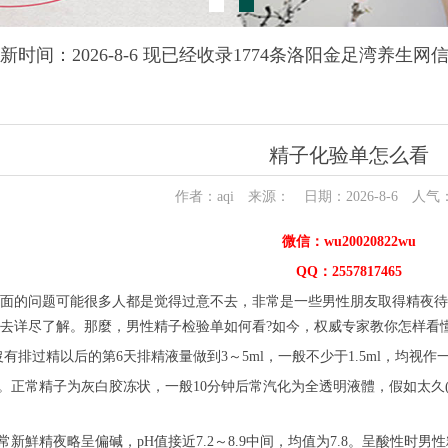
新时间：2026-8-6 现已经收录1774条洛阳金足湾养生网
精子化验单怎么看
作者：aqi 来源： 日期：2026-8-6 人气
微信：wu20020822wu
QQ：2557817465
面的问题可能很多人都是觉得过意不去，非常是一些男性朋友取得精夜待
去详尽了解。那麼，男性精子检验单如何看?如今，权威专家教你怎样看
沒有排过精以后的第6天排精液量做到3～5ml，一般不少于1.5ml，均视
度。正常精子为灰白胶冻状，一般10分钟后常汽化为全透明液體，假如太久
正常新鮮精夜略呈偏碱，pH值接近7.2～8.9中间，均值为7.8。呈酸