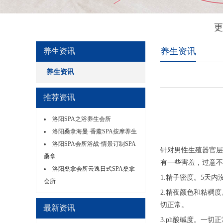
更
养生资讯
养生资讯
养生资讯
推荐资讯
洛阳SPA之浴养生会所
洛阳桑拿海曼·香薰SPA按摩养生
洛阳SPA会所浴战·情景订制SPA
针对男性生殖器官层
桑拿
有一些害羞，过意不
洛阳桑拿会所云逸日式SPA桑拿
1.精子密度。5天内
会所
2.精夜颜色和粘稠
切正常。
最新资讯
3.ph酸碱度。一切